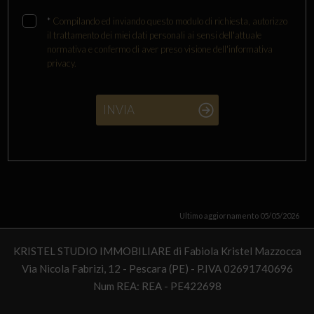
*
Compilando ed inviando questo modulo di richiesta, autorizzo
il trattamento dei miei dati personali ai sensi dell'attuale
normativa e confermo di aver preso visione dell'informativa
privacy.
INVIA
Ultimo aggiornamento 05/05/2026
KRISTEL STUDIO IMMOBILIARE di Fabiola Kristel Mazzocca
Via Nicola Fabrizi, 12 - Pescara (PE) - P.IVA 02691740696
Num REA: REA - PE422698