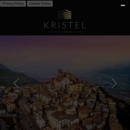
Privacy Policy
Cookie Policy
[
1
/
8
4
]