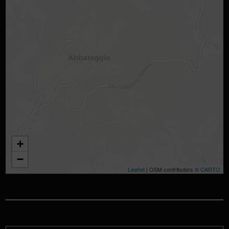
+
−
Leaflet
| OSM contributors ©
CARTO