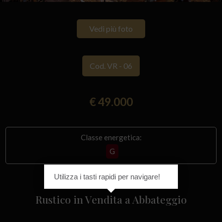
Vedi più foto
Cod. VR - 06
€ 49.000
Classe energetica:
G
Utilizza i tasti rapidi per navigare!
Rustico in Vendita a Abbateggio