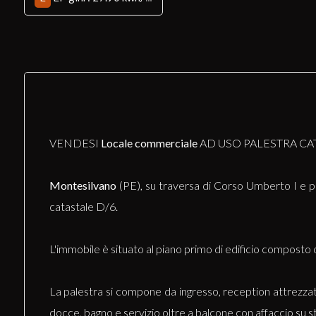
VENDESI
Locale commerciale
AD USO PALESTRA CAT
Montesilvano
(PE), su traversa di Corso Umberto I e p
catastale D/6.
L'immobile è situato al piano primo di edificio composto da
La palestra si compone da ingresso, reception attrezzata, 
docce, bagno e servizio oltre a balcone con affaccio su s