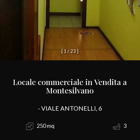
[
1
/
2
3
]
Locale commerciale in Vendita a
Montesilvano
- VIALE ANTONELLI, 6
250 mq
3