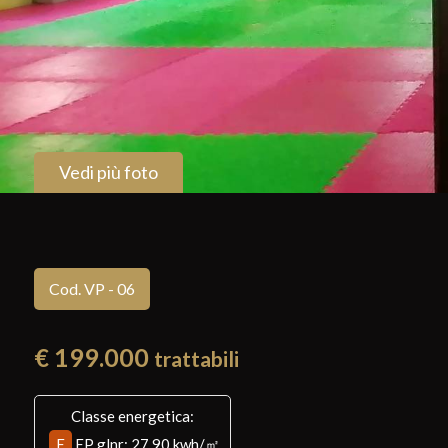
Vedi più foto
Cod. VP - 06
€ 199.000
trattabili
Classe energetica:
E
EP glnr
: 27.90 kwh/㎡