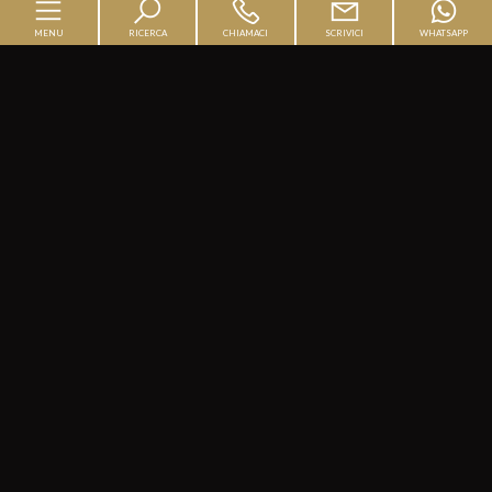
MENU
RICERCA
CHIAMACI
SCRIVICI
WHATSAPP
Home
Chi siamo
In vendita
In affitto
Servizi
K Informa
Contatti