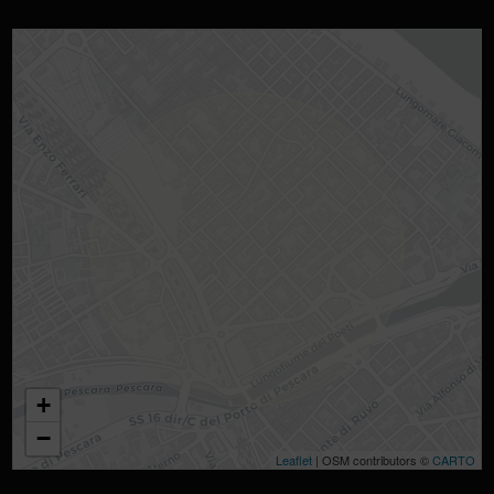
+
−
Leaflet
| OSM contributors ©
CARTO