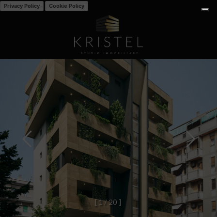
Privacy Policy
Cookie Policy
[
1
/
2
0
]