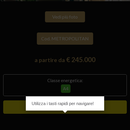
Vedi più foto
Cod. METROPOLITAN
€ 245.000
a partire da
Classe energetica:
A4
Utilizza i tasti rapidi per navigare!
Lusso