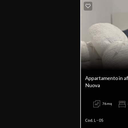
Appartamento in aff
Nuova
76 mq
Cod. L - 05