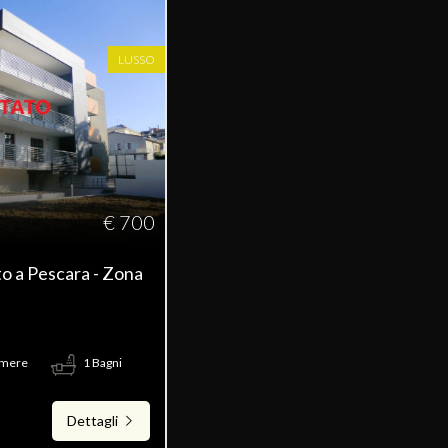
LUSSO
€ 700
to a Pescara - Zona
amere
1 Bagni
Dettagli