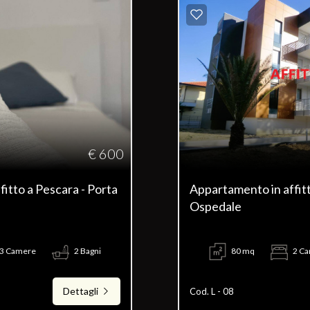
€ 600
itto a Pescara - Porta
Appartamento in affit
Ospedale
3 Camere
2 Bagni
80 mq
2 C
Dettagli
Cod. L - 08