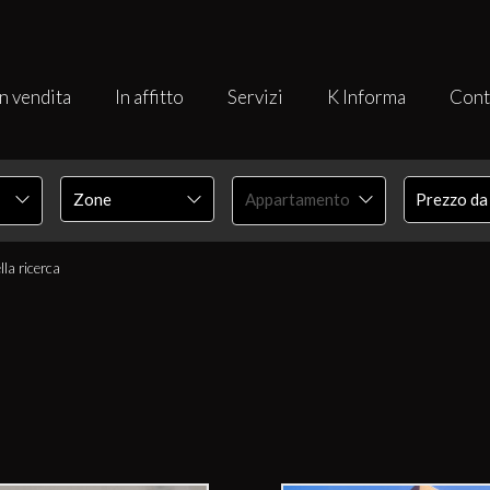
In vendita
In affitto
Servizi
K Informa
Cont
Appartamento
lla ricerca