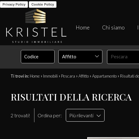
Privacy Policy
Cookie Policy
Home
Chi siamo
Affitto
Pescara
›
›
›
›
›
Ti trovi in:
Home
Immobili
Pescara
Affitto
Appartamento
Risultati de
RISULTATI DELLA RICERCA
2 trovati!
Ordina per:
Più rilevanti